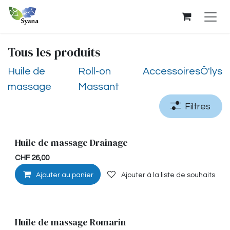
Se rendre au contenu
Tous les produits
Huile de
Roll-on
Accessoires
Ô'lys
massage
Massant
Filtres
Huile de massage Drainage
Stimulante
CHF
26,00
Ajouter au panier
Ajouter à la liste de souhaits
Huile de massage Romarin